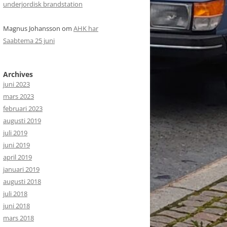
underjordisk brandstation
Magnus Johansson
om
AHK har
Saabtema 25 juni
Archives
juni 2023
mars 2023
februari 2023
augusti 2019
juli 2019
juni 2019
april 2019
januari 2019
augusti 2018
juli 2018
juni 2018
mars 2018