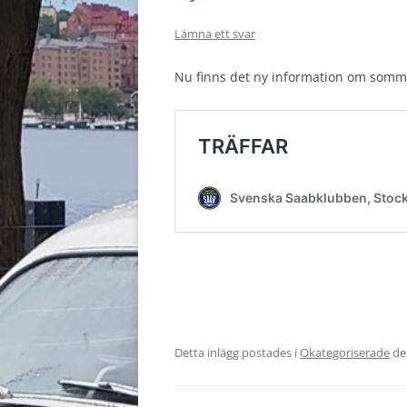
Lämna ett svar
Nu finns det ny information om somma
Detta inlägg postades i
Okategoriserade
d