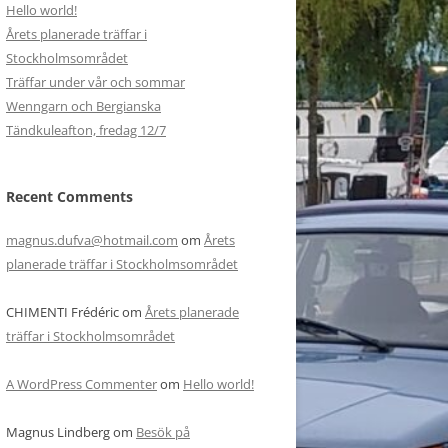
Hello world!
Årets planerade träffar i
Stockholmsområdet
Träffar under vår och sommar
Wenngarn och Bergianska
Tändkuleafton, fredag 12/7
Recent Comments
magnus.dufva@hotmail.com
om
Årets
planerade träffar i Stockholmsområdet
CHIMENTI Frédéric
om
Årets planerade
träffar i Stockholmsområdet
A WordPress Commenter
om
Hello world!
Magnus Lindberg
om
Besök på