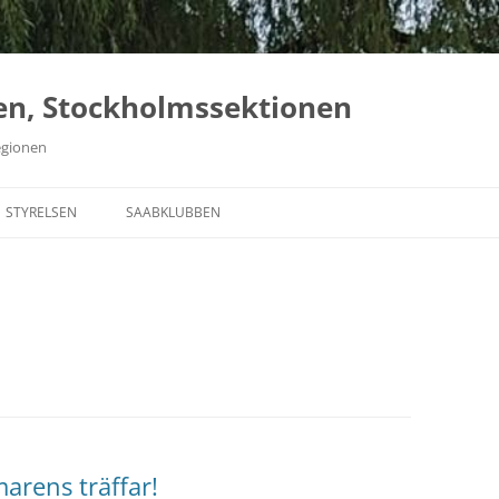
en, Stockholmssektionen
egionen
Hoppa
till
STYRELSEN
SAABKLUBBEN
innehåll
rens träffar!