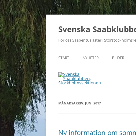
Svenska Saabklubb
För oss Saabentusiaster i Storstockholmsr
START
NYHETER
BILDER
MÅNADSARKIV:
JUNI 2017
Ny information om somma