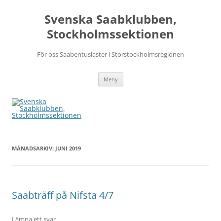
Svenska Saabklubben,
Stockholmssektionen
För oss Saabentusiaster i Storstockholmsregionen
Hoppa
Meny
till
innehåll
MÅNADSARKIV:
JUNI 2019
Saabträff på Nifsta 4/7
Lämna ett svar