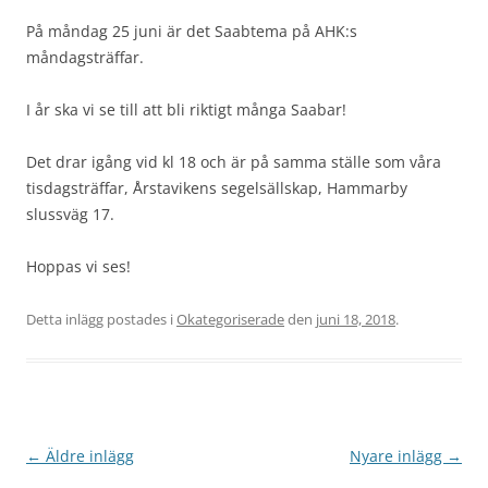
På måndag 25 juni är det Saabtema på AHK:s
måndagsträffar.
I år ska vi se till att bli riktigt många Saabar!
Det drar igång vid kl 18 och är på samma ställe som våra
tisdagsträffar, Årstavikens segelsällskap, Hammarby
slussväg 17.
Hoppas vi ses!
Detta inlägg postades i
Okategoriserade
den
juni 18, 2018
.
Inläggsnavigering
←
Äldre inlägg
Nyare inlägg
→