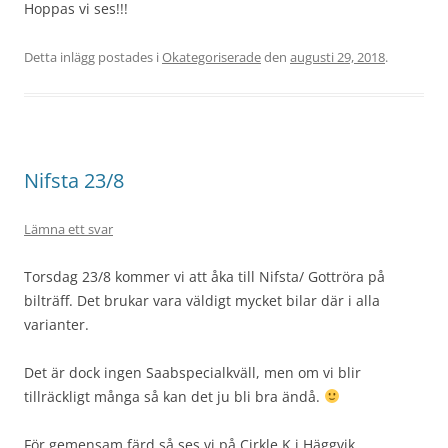
Hoppas vi ses!!!
Detta inlägg postades i
Okategoriserade
den
augusti 29, 2018
.
Nifsta 23/8
Lämna ett svar
Torsdag 23/8 kommer vi att åka till Nifsta/ Gottröra på
bilträff. Det brukar vara väldigt mycket bilar där i alla
varianter.
Det är dock ingen Saabspecialkväll, men om vi blir
tillräckligt många så kan det ju bli bra ändå.
För gemensam färd så ses vi på Cirkle K i Häggvik,