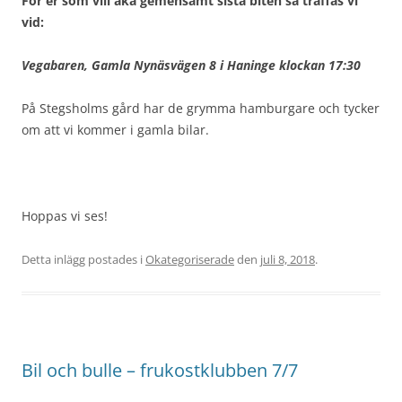
För er som vill åka gemensamt sista biten så träffas vi
vid:
Vegabaren, Gamla Nynäsvägen 8 i Haninge klockan 17:30
På Stegsholms gård har de grymma hamburgare och tycker
om att vi kommer i gamla bilar.
Hoppas vi ses!
Detta inlägg postades i
Okategoriserade
den
juli 8, 2018
.
Bil och bulle – frukostklubben 7/7